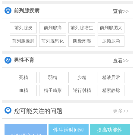
前列腺疾病
查看>>
前列腺炎
前列腺痛
前列腺增生
前列腺肥大
前列腺囊肿
前列腺钙化
阴囊潮湿
尿频尿急
男性不育
查看>>
死精
弱精
少精
精液异常
血精
精子畸形
逆行射精
精索静脉
您可能关注的问题
更多>>
性生活时间短
提高功能性