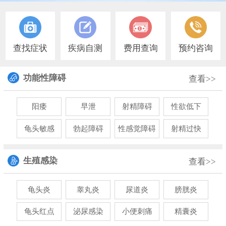
查找症状
疾病自测
费用查询
预约咨询
功能性障碍
查看>>
阳痿
早泄
射精障碍
性欲低下
龟头敏感
勃起障碍
性感觉障碍
射精过快
生殖感染
查看>>
龟头炎
睾丸炎
尿道炎
膀胱炎
龟头红点
泌尿感染
小便刺痛
精囊炎