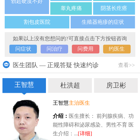
勃起硬度不好
睾丸疼痛
阴茎长疙瘩
割包皮医院
生殖器疱疹的症状
如果以上没有您想问的?可直接点击下方按钮咨询
问症状
问治疗
问费用
约医生
医生团队 — 正规答疑 快速约诊
查看>>
王智慧
杜洪超
房卫彬
王智慧
主治医生
介绍：
医生擅长： 前列腺疾病、功
能性障碍和泌尿感染、男性不育 医
生介绍：...
[详细]