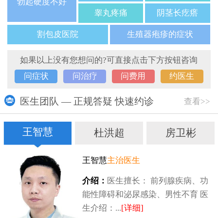
勃起硬度不好
睾丸疼痛
阴茎长疙瘩
割包皮医院
生殖器疱疹的症状
如果以上没有您想问的?可直接点击下方按钮咨询
问症状
问治疗
问费用
约医生
医生团队 — 正规答疑 快速约诊
查看>>
王智慧
杜洪超
房卫彬
王智慧
主治医生
介绍：
医生擅长： 前列腺疾病、功
能性障碍和泌尿感染、男性不育 医
生介绍：...
[详细]