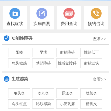
查找症状
疾病自测
费用查询
预约咨询
功能性障碍
查看>>
阳痿
早泄
射精障碍
性欲低下
龟头敏感
勃起障碍
性感觉障碍
射精过快
生殖感染
查看>>
龟头炎
睾丸炎
尿道炎
膀胱炎
龟头红点
泌尿感染
小便刺痛
精囊炎