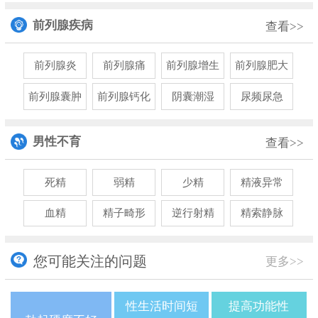
前列腺疾病
查看>>
前列腺炎
前列腺痛
前列腺增生
前列腺肥大
前列腺囊肿
前列腺钙化
阴囊潮湿
尿频尿急
男性不育
查看>>
死精
弱精
少精
精液异常
血精
精子畸形
逆行射精
精索静脉
您可能关注的问题
更多>>
性生活时间短
提高功能性