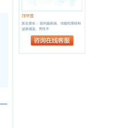
邝华贤
房卫彬
医生擅长： 前列腺疾病、功能性障碍和
医生擅长： 生殖系统疾病
泌尿感染、男性不
碍、男性不育症疾病