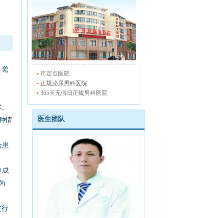
，觉
市定点医院
正规泌尿男科医院
365天无假日正规男科医院
术。
医生团队
种情
合患
造成
为
进行