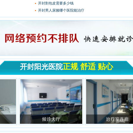
开封割包皮需要多少钱
开封男人尿频哪个医院能治疗
正规 舒适 贴心
开封阳光医院