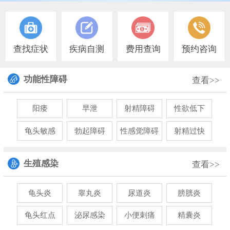
查找症状
疾病自测
费用查询
预约咨询
功能性障碍
查看>>
阳痿
早泄
射精障碍
性欲低下
龟头敏感
勃起障碍
性感觉障碍
射精过快
生殖感染
查看>>
龟头炎
睾丸炎
尿道炎
膀胱炎
龟头红点
泌尿感染
小便刺痛
精囊炎