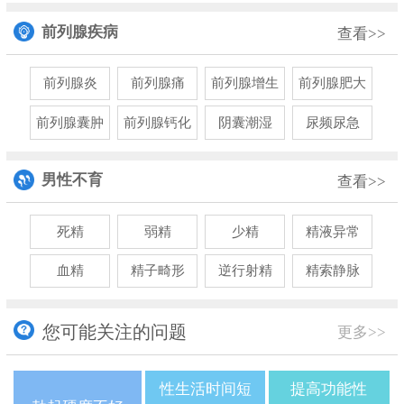
前列腺疾病
查看>>
前列腺炎
前列腺痛
前列腺增生
前列腺肥大
前列腺囊肿
前列腺钙化
阴囊潮湿
尿频尿急
男性不育
查看>>
死精
弱精
少精
精液异常
血精
精子畸形
逆行射精
精索静脉
您可能关注的问题
更多>>
性生活时间短
提高功能性