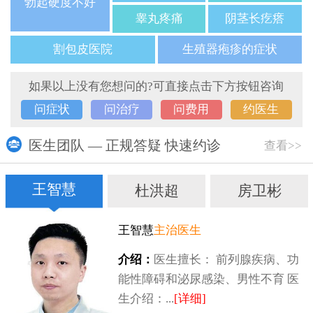
勃起硬度不好
睾丸疼痛
阴茎长疙瘩
割包皮医院
生殖器疱疹的症状
如果以上没有您想问的?可直接点击下方按钮咨询
问症状
问治疗
问费用
约医生
医生团队 — 正规答疑 快速约诊
查看>>
王智慧
杜洪超
房卫彬
王智慧
主治医生
介绍：
医生擅长： 前列腺疾病、功
能性障碍和泌尿感染、男性不育 医
生介绍：...
[详细]