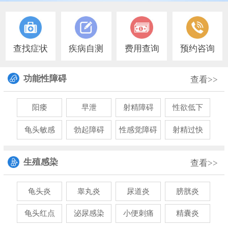
查找症状
疾病自测
费用查询
预约咨询
功能性障碍
查看>>
阳痿
早泄
射精障碍
性欲低下
龟头敏感
勃起障碍
性感觉障碍
射精过快
生殖感染
查看>>
龟头炎
睾丸炎
尿道炎
膀胱炎
龟头红点
泌尿感染
小便刺痛
精囊炎