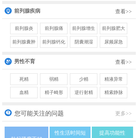
前列腺疾病
查看>>
前列腺炎
前列腺痛
前列腺增生
前列腺肥大
前列腺囊肿
前列腺钙化
阴囊潮湿
尿频尿急
男性不育
查看>>
死精
弱精
少精
精液异常
血精
精子畸形
逆行射精
精索静脉
您可能关注的问题
更多>>
性生活时间短
提高功能性