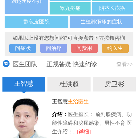
勃起硬度不好
睾丸疼痛
阴茎长疙瘩
割包皮医院
生殖器疱疹的症状
如果以上没有您想问的?可直接点击下方按钮咨询
问症状
问治疗
问费用
约医生
医生团队 — 正规答疑 快速约诊
查看>>
王智慧
杜洪超
房卫彬
王智慧
主治医生
介绍：
医生擅长： 前列腺疾病、功
能性障碍和泌尿感染、男性不育 医
生介绍：...
[详细]